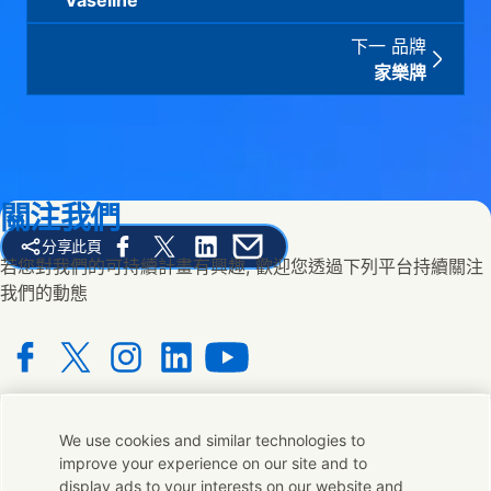
Vaseline
下一 品牌
家樂牌
關注我們
分享此頁
Share this page on Facebook
Share this page on X
Share this page on Linked In
Share this page on E-mail
若您對我們的可持續計畫有興趣, 歡迎您透過下列平台持續關注
我們的動態
Connect with us on Facebook
Connect with us on X
Connect with us on Instagram
Connect with us on LinkedIn
Connect with us on YouTube
We use cookies and similar technologies to
聯絡我們
improve your experience on our site and to
display ads to your interests on our website and