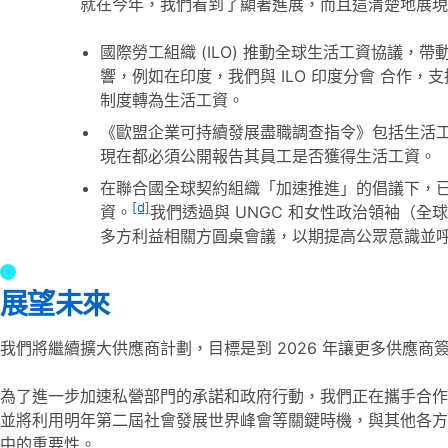
就在今年，我們看到了顯著進展，而且這清楚地展現
國際勞工組織 (ILO) 推動全球生活工資協議
響，例如在印度，我們與 ILO 印度分會 合作，支
制度轉為生活工資。
《歐盟企業可持續發展盡職調查指令》包括生活
現在都必須公開報告其員工是否獲得生活工資。
在聯合國全球契約組織「加速推進」的倡議下，已有
[d]
資。
我們透過與 UNGC 和女性政治領袖（全
多方利益相關方圓桌會議，以期提高公眾意識並
展望未來
我們將繼續擴大供應商計劃，目標是到 2026 年讓更多供應商
為了進一步加速私營部門的承諾和政府行動，我們正在攜手合作
並將利用明年第二屆社會發展世界峰會等關鍵時機，與其他各方
中的重要性。