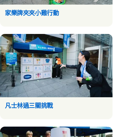
家樂牌夾夾小雞行動
凡士林過三關挑戰