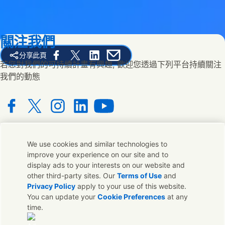
關注我們
分享此頁
Share this page on Facebook
Share this page on X
Share this page on Linked In
Share this page on E-mail
若您對我們的可持續計畫有興趣, 歡迎您透過下列平台持續關注
我們的動態
Connect with us on Facebook
Connect with us on X
Connect with us on Instagram
Connect with us on LinkedIn
Connect with us on YouTube
We use cookies and similar technologies to
聯絡我們
improve your experience on our site and to
display ads to your interests on our website and
若您對我們的品牌有任何意見或想法都可與我們在全球的連絡人
other third-party sites. Our
Terms of Use
and
取得聯繫
Privacy Policy
apply to your use of this website.
You can update your
Cookie Preferences
at any
time.
聯絡我們