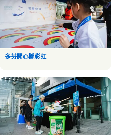
多芬開心擲彩虹