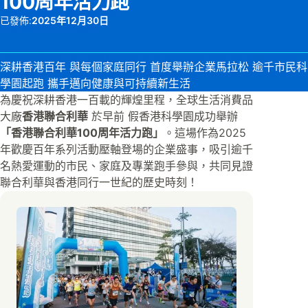
100周年活力跑
已發佈:
2025年12月30日
深耕香港百年 與每個家庭同行 首度舉辦企業馬拉松 逾千市民科
學園起跑 攜手邁向健康與可持續新生活
為慶祝深耕香港一百載的輝煌里程，全球生活消費品
大廠
香港聯合利華
於早前 假香港科學園成功舉辦
「香港聯合利華100周年活力跑」
。這場作為2025
年歡慶百年系列活動壓軸登場的企業盛事，吸引逾千
名熱愛運動的市民、家庭及專業跑手參與，共同見證
聯合利華與香港同行一世紀的歷史時刻！